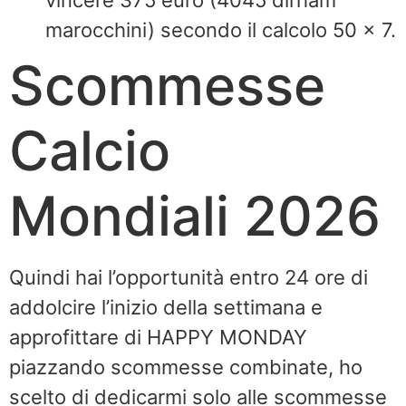
vincere 375 euro (4045 dirham
marocchini) secondo il calcolo 50 x 7.
Scommesse
Calcio
Mondiali 2026
Quindi hai l’opportunità entro 24 ore di
addolcire l’inizio della settimana e
approfittare di HAPPY MONDAY
piazzando scommesse combinate, ho
scelto di dedicarmi solo alle scommesse