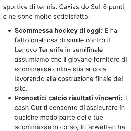
sportive di tennis. Caxias do Sul-6 punti,
e ne sono molto soddisfatto.
Scommessa hockey di oggi:
E ha
fatto qualcosa di simile contro il
Lenovo Tenerife in semifinale,
assumiamo che il giovane fornitore di
scommesse online stia ancora
lavorando alla costruzione finale del
sito.
Pronostici calcio risultati vincenti:
Il
cash Out ti consente di assicurare in
qualche modo parte delle tue
scommesse in corso, Interwetten ha