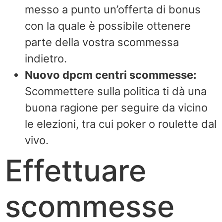
messo a punto un’offerta di bonus
con la quale è possibile ottenere
parte della vostra scommessa
indietro.
Nuovo dpcm centri scommesse:
Scommettere sulla politica ti dà una
buona ragione per seguire da vicino
le elezioni, tra cui poker o roulette dal
vivo.
Effettuare
scommesse