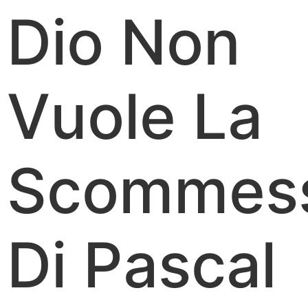
Dio Non
Vuole La
Scommes
Di Pascal