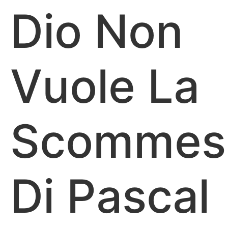
Dio Non
Vuole La
Scommes
Di Pascal