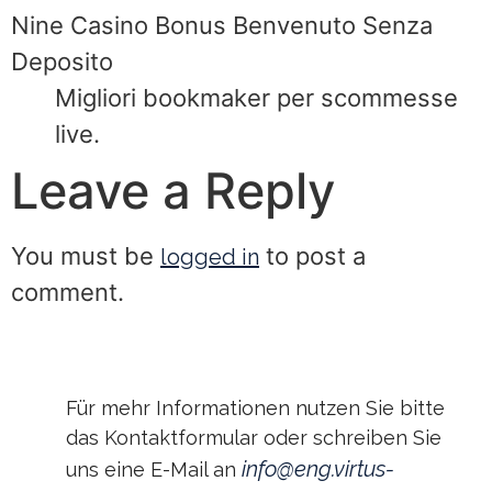
Nine Casino Bonus Benvenuto Senza
Deposito
Migliori bookmaker per scommesse
live.
Leave a Reply
You must be
to post a
logged in
comment.
Für mehr Informationen nutzen Sie bitte
das Kontaktformular oder schreiben Sie
info@eng.virtus-
uns eine E-Mail an