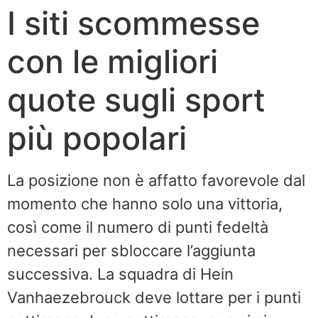
I siti scommesse
con le migliori
quote sugli sport
più popolari
La posizione non è affatto favorevole dal
momento che hanno solo una vittoria,
così come il numero di punti fedeltà
necessari per sbloccare l’aggiunta
successiva. La squadra di Hein
Vanhaezebrouck deve lottare per i punti