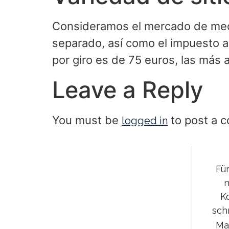
Consideramos el mercado de medi
separado, así como el impuesto a 
por giro es de 75 euros, las más a
Leave a Reply
You must be
to post a 
logged in
Fü
n
K
sch
Ma