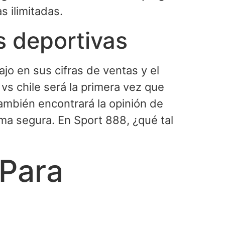
 ilimitadas.
s deportivas
ajo en sus cifras de ventas y el
 chile será la primera vez que
también encontrará la opinión de
rma segura. En Sport 888, ¿qué tal
 Para