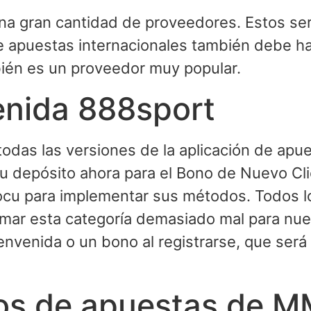
a gran cantidad de proveedores. Estos será
e apuestas internacionales también debe ha
bién es un proveedor muy popular.
enida 888sport
todas las versiones de la aplicación de apu
u depósito ahora para el Bono de Nuevo Clie
Cocu para implementar sus métodos. Todos lo
tomar esta categoría demasiado mal para nu
envenida o un bono al registrarse, que ser
ios de apuestas de 