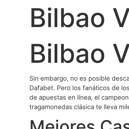
Bilbao 
Bilbao 
Sin embargo, no es posible descar
Dafabet. Pero los fanáticos de lo
de apuestas en línea, el campeon
tragamonedas clásica te lleva mile
Mejores Ca