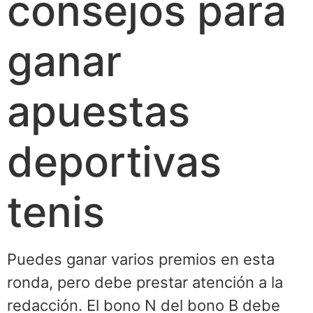
consejos para
ganar
apuestas
deportivas
tenis
Puedes ganar varios premios en esta
ronda, pero debe prestar atención a la
redacción. El bono N del bono B debe