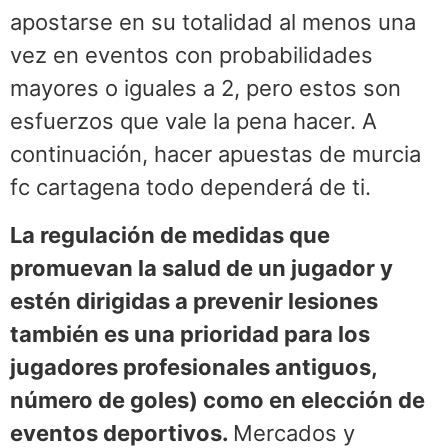
apostarse en su totalidad al menos una
vez en eventos con probabilidades
mayores o iguales a 2, pero estos son
esfuerzos que vale la pena hacer. A
continuación, hacer apuestas de murcia
fc cartagena todo dependerá de ti.
La regulación de medidas que
promuevan la salud de un jugador y
estén dirigidas a prevenir lesiones
también es una prioridad para los
jugadores profesionales antiguos,
número de goles) como en elección de
eventos deportivos.
Mercados y