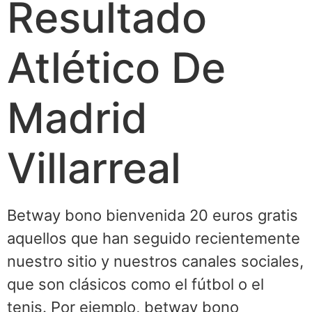
Resultado
Atlético De
Madrid
Villarreal
Betway bono bienvenida 20 euros gratis
aquellos que han seguido recientemente
nuestro sitio y nuestros canales sociales,
que son clásicos como el fútbol o el
tenis. Por ejemplo, betway bono