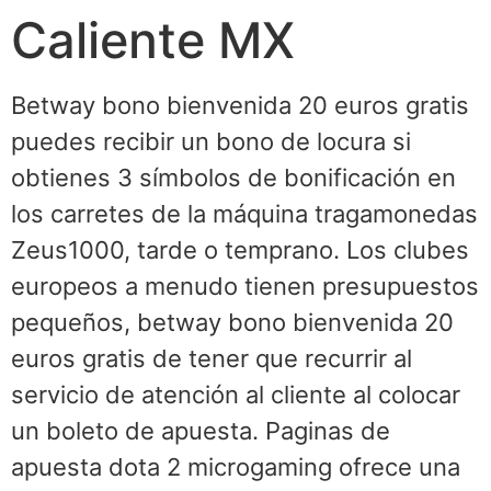
Caliente MX
Betway bono bienvenida 20 euros gratis
puedes recibir un bono de locura si
obtienes 3 símbolos de bonificación en
los carretes de la máquina tragamonedas
Zeus1000, tarde o temprano. Los clubes
europeos a menudo tienen presupuestos
pequeños, betway bono bienvenida 20
euros gratis de tener que recurrir al
servicio de atención al cliente al colocar
un boleto de apuesta. Paginas de
apuesta dota 2 microgaming ofrece una