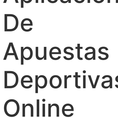
De
Apuestas
Deportiva
Online