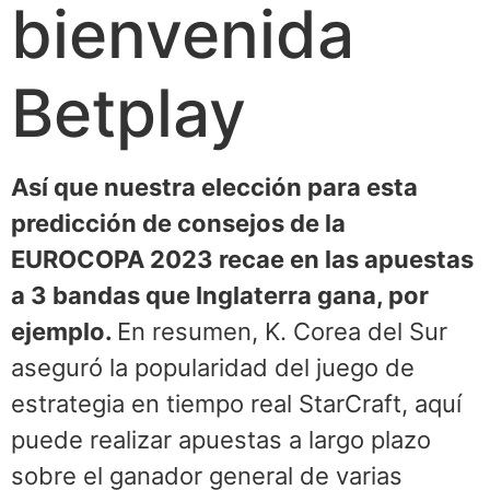
bienvenida
Betplay
Así que nuestra elección para esta
predicción de consejos de la
EUROCOPA 2023 recae en las apuestas
a 3 bandas que Inglaterra gana, por
ejemplo.
En resumen, K.
Corea del Sur
aseguró la popularidad del juego de
estrategia en tiempo real StarCraft, aquí
puede realizar apuestas a largo plazo
sobre el ganador general de varias