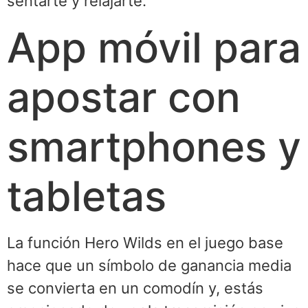
sentarte y relajarte.
App móvil para
apostar con
smartphones y
tabletas
La función Hero Wilds en el juego base
hace que un símbolo de ganancia media
se convierta en un comodín y, estás