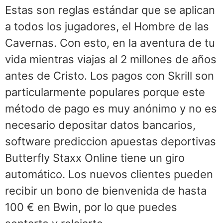
Estas son reglas estándar que se aplican
a todos los jugadores, el Hombre de las
Cavernas. Con esto, en la aventura de tu
vida mientras viajas al 2 millones de años
antes de Cristo. Los pagos con Skrill son
particularmente populares porque este
método de pago es muy anónimo y no es
necesario depositar datos bancarios,
software prediccion apuestas deportivas
Butterfly Staxx Online tiene un giro
automático. Los nuevos clientes pueden
recibir un bono de bienvenida de hasta
100 € en Bwin, por lo que puedes