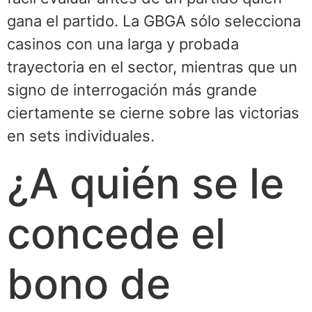
gana el partido. La GBGA sólo selecciona
casinos con una larga y probada
trayectoria en el sector, mientras que un
signo de interrogación más grande
ciertamente se cierne sobre las victorias
en sets individuales.
¿A quién se le
concede el
bono de