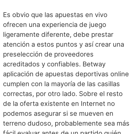
Es obvio que las apuestas en vivo
ofrecen una experiencia de juego
ligeramente diferente, debe prestar
atención a estos puntos y así crear una
preselección de proveedores
acreditados y confiables. Betway
aplicación de apuestas deportivas online
cumplen con la mayoría de las casillas
correctas, por otro lado. Sobre el resto
de la oferta existente en Internet no
podemos asegurar si se mueven en
terreno dudoso, probablemente sea más
fácil evaluar antes de un partido quién