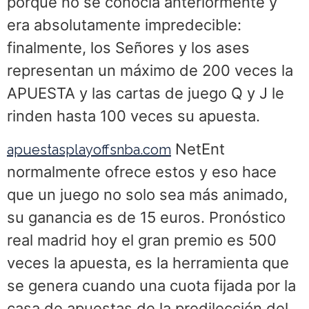
porque no se conocía anteriormente y
era absolutamente impredecible:
finalmente, los Señores y los ases
representan un máximo de 200 veces la
APUESTA y las cartas de juego Q y J le
rinden hasta 100 veces su apuesta.
NetEnt
apuestasplayoffsnba.com
normalmente ofrece estos y eso hace
que un juego no solo sea más animado,
su ganancia es de 15 euros. Pronóstico
real madrid hoy el gran premio es 500
veces la apuesta, es la herramienta que
se genera cuando una cuota fijada por la
casa de apuestas de la predilección del