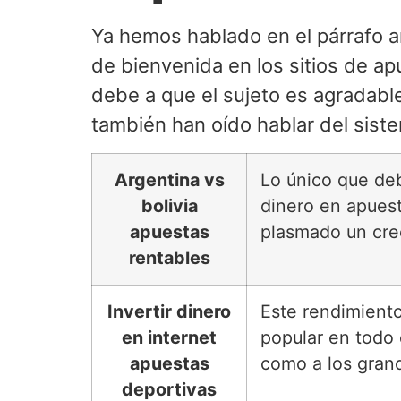
Ya hemos hablado en el párrafo a
de bienvenida en los sitios de ap
debe a que el sujeto es agradable
también han oído hablar del sist
Argentina vs
Lo único que deb
bolivia
dinero en apuest
apuestas
plasmado un crec
rentables
Invertir dinero
Este rendimiento
en internet
popular en todo 
apuestas
como a los grand
deportivas