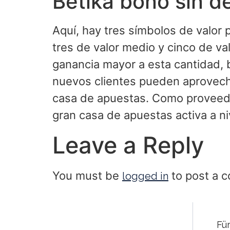
Betika bono sin d
Aquí, hay tres símbolos de valor 
tres de valor medio y cinco de va
ganancia mayor a esta cantidad, b
nuevos clientes pueden aprovechar
casa de apuestas. Como proveedo
gran casa de apuestas activa a niv
Leave a Reply
You must be
to post a 
logged in
Fü