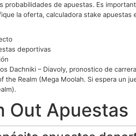
s probabilidades de apuestas. Es importante
ique la oferta, calculadora stake apuestas e
ecto
estas deportivas
ión
dos Dachniki – Diavoly, pronostico de carrer
the Realm (Mega Moolah. Si espera un juego
alm).
h Out Apuestas