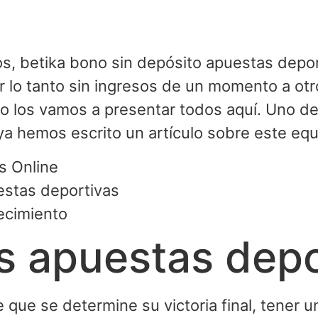
s, betika bono sin depósito apuestas depor
 lo tanto sin ingresos de un momento a otr
e, no los vamos a presentar todos aquí. Uno 
ya hemos escrito un artículo sobre este eq
s Online
estas deportivas
ecimiento
as apuestas depo
ue se determine su victoria final, tener un