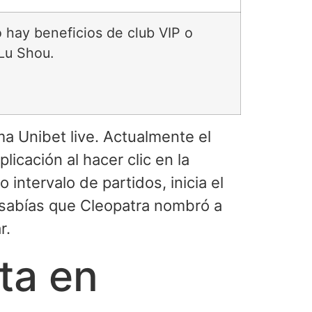
 hay beneficios de club VIP o
Lu Shou.
a Unibet live. Actualmente el
icación al hacer clic en la
intervalo de partidos, inicia el
¿sabías que Cleopatra nombró a
r.
ta en