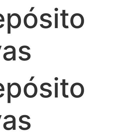
epósito
vas
epósito
vas