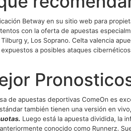
 que recomend
icación Betway en su sitio web para propiet
tentos con la oferta de apuestas especialm
 Tilburg y, Los Soprano. Celta valencia a
o expuestos a posibles ataques cibernético
jor Pronosticos
 casa de apuestas deportivas ComeOn es exc
stándar también tienen una versión en vivo
uotas.
Luego está la apuesta dividida, la i
, anteriormente conocido como Runnerz. Su