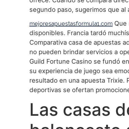
ofrece. Cuando se compara direc
segundo paso, sugerimos que al a
Que s
mejoresapuestasformula1.com
disponibles. Francia tardó muchís
Comparativa casa de apuestas a
no pueden brindar servicios a ope
Guild Fortune Casino se fundó en
su experiencia de juego sea em
resultado en una apuesta Trixie.
deportivas se ofertan promocione
Las casas d