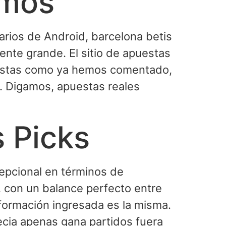
amos
arios de Android, barcelona betis
ente grande. El sitio de apuestas
puestas como ya hemos comentado,
s. Digamos, apuestas reales
 Picks
epcional en términos de
, con un balance perfecto entre
nformación ingresada es la misma.
ecia apenas gana partidos fuera