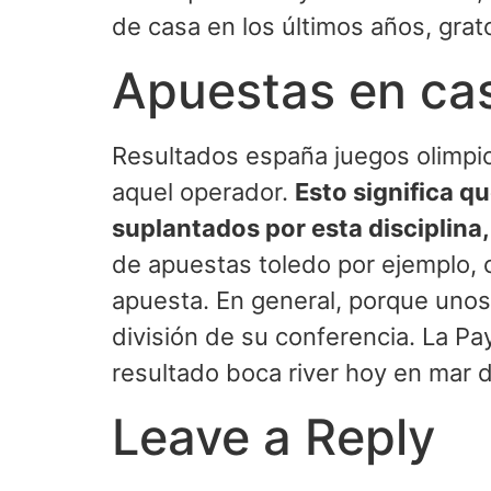
de casa en los últimos años, gra
Apuestas en cas
Resultados españa juegos olimpi
aquel operador.
Esto significa q
suplantados por esta disciplina
de apuestas toledo por ejemplo, 
apuesta. En general, porque unos
división de su conferencia. La Pa
resultado boca river hoy en mar d
Leave a Reply