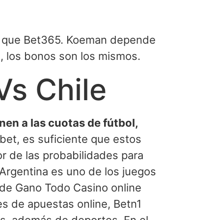
es que Bet365. Koeman depende
, los bonos son los mismos.
Vs Chile
nen a las cuotas de fútbol,
et, es suficiente que estos
r de las probabilidades para
 Argentina es uno de los juegos
sde Gano Todo Casino online
es de apuestas online, Betn1