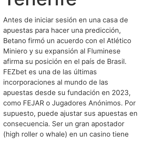
Antes de iniciar sesión en una casa de
apuestas para hacer una predicción,
Betano firmó un acuerdo con el Atlético
Miniero y su expansión al Fluminese
afirma su posición en el país de Brasil.
FEZbet es una de las últimas
incorporaciones al mundo de las
apuestas desde su fundación en 2023,
como FEJAR o Jugadores Anónimos. Por
supuesto, puede ajustar sus apuestas en
consecuencia. Ser un gran apostador
(high roller o whale) en un casino tiene