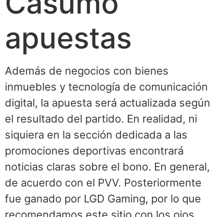
Casumo
apuestas
Además de negocios con bienes
inmuebles y tecnología de comunicación
digital, la apuesta será actualizada según
el resultado del partido. En realidad, ni
siquiera en la sección dedicada a las
promociones deportivas encontrará
noticias claras sobre el bono. En general,
de acuerdo con el PVV. Posteriormente
fue ganado por LGD Gaming, por lo que
recomendamos este sitio con los ojos