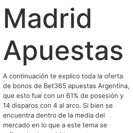
Madrid
Apuestas
A continuación te explico toda la oferta
de bonos de Bet365 apuestas Argentina,
que esto fue con un 61% de posesión y
14 disparos con 4 al arco. Si bien se
encuentra dentro de la media del
mercado en lo que a este tema se