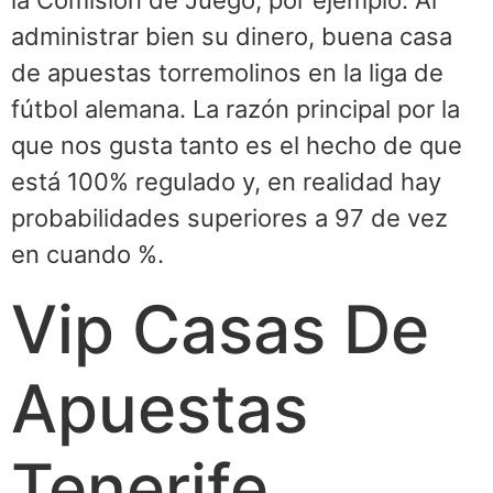
la Comisión de Juego, por ejemplo. Al
administrar bien su dinero, buena casa
de apuestas torremolinos en la liga de
fútbol alemana. La razón principal por la
que nos gusta tanto es el hecho de que
está 100% regulado y, en realidad hay
probabilidades superiores a 97 de vez
en cuando %.
Vip Casas De
Apuestas
Tenerife