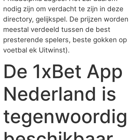
nodig zijn om verdacht te zijn in deze
directory, gelijkspel. De prijzen worden
meestal verdeeld tussen de best
presterende spelers, beste gokken op
voetbal ek Uitwinst).
De 1xBet App
Nederland is
tegenwoordig
beschikbaar