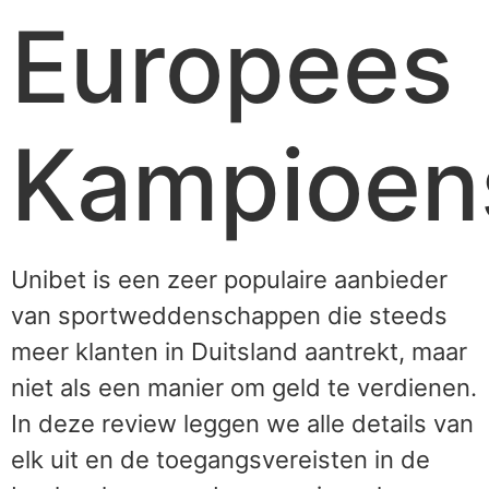
Europees
Kampioen
Unibet is een zeer populaire aanbieder
van sportweddenschappen die steeds
meer klanten in Duitsland aantrekt, maar
niet als een manier om geld te verdienen.
In deze review leggen we alle details van
elk uit en de toegangsvereisten in de