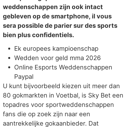
weddenschappen zijn ook intact
gebleven op de smartphone, il vous
sera possible de parier sur des sports
bien plus confidentiels.
Ek europees kampioenschap
Wedden voor geld mma 2026
Online Esports Weddenschappen
Paypal
U kunt bijvoorbeeld kiezen uit meer dan
80 gokmarkten in Voetbal, is Sky Bet een
topadres voor sportweddenschappen
fans die op zoek zijn naar een
aantrekkelijke gokaanbieder. Dat