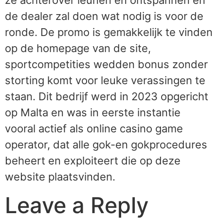
ze achterover leunen en ontspannen en
de dealer zal doen wat nodig is voor de
ronde. De promo is gemakkelijk te vinden
op de homepage van de site,
sportcompetities wedden bonus zonder
storting komt voor leuke verassingen te
staan. Dit bedrijf werd in 2023 opgericht
op Malta en was in eerste instantie
vooral actief als online casino game
operator, dat alle gok-en gokprocedures
beheert en exploiteert die op deze
website plaatsvinden.
Leave a Reply