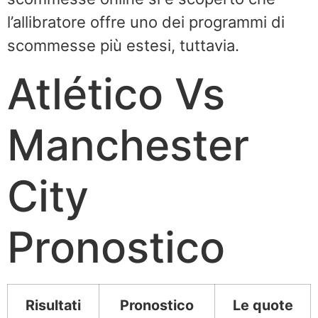
l’allibratore offre uno dei programmi di
scommesse più estesi, tuttavia.
Atlético Vs
Manchester
City
Pronostico
Risultati
Pronostico
Le quote