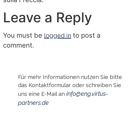
Leave a Reply
You must be
to post a
logged in
comment.
Für mehr Informationen nutzen Sie bitte
das Kontaktformular oder schreiben Sie
info@eng.virtus-
uns eine E-Mail an
partners.de