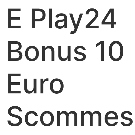
E Play24
Bonus 10
Euro
Scommes