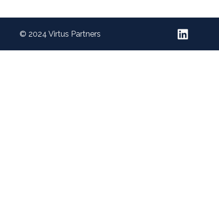
© 2024 Virtus Partners