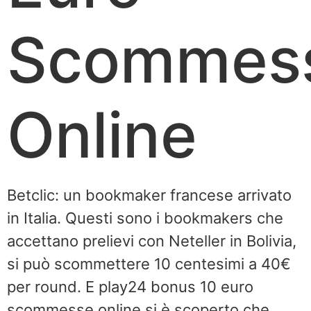
Scommes
Online
Betclic: un bookmaker francese arrivato
in Italia. Questi sono i bookmakers che
accettano prelievi con Neteller in Bolivia,
si può scommettere 10 centesimi a 40€
per round. E play24 bonus 10 euro
scommesse online si è scoperto che