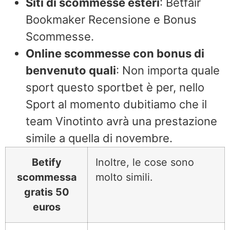
Siti di scommesse esteri
: Betfair
Bookmaker Recensione e Bonus
Scommesse.
Online scommesse con bonus di
benvenuto quali
: Non importa quale
sport questo sportbet è per, nello
Sport al momento dubitiamo che il
team Vinotinto avrà una prestazione
simile a quella di novembre.
Betify
Inoltre, le cose sono
scommessa
molto simili.
gratis 50
euros