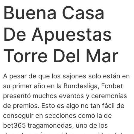
Buena Casa
De Apuestas
Torre Del Mar
A pesar de que los sajones solo están en
su primer año en la Bundesliga, Fonbet
presentó muchos eventos y ceremonias
de premios. Esto es algo no tan fácil de
conseguir en secciones como la de
bet365 tragamonedas, uno de los