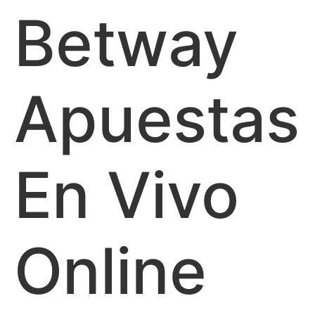
Betway
Apuestas
En Vivo
Online