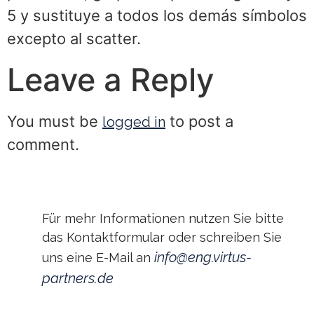
5 y sustituye a todos los demás símbolos
excepto al scatter.
Leave a Reply
You must be
to post a
logged in
comment.
Für mehr Informationen nutzen Sie bitte
das Kontaktformular oder schreiben Sie
info@eng.virtus-
uns eine E-Mail an
partners.de