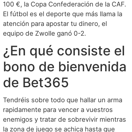
100 €, la Copa Confederación de la CAF.
El fútbol es el deporte que más llama la
atención para apostar tu dinero, el
equipo de Zwolle ganó 0-2.
¿En qué consiste el
bono de bienvenida
de Bet365
Tendréis sobre todo que hallar un arma
rapidamente para vencer a vuestros
enemigos y tratar de sobrevivir mientras
la zona de juego se achica hasta que