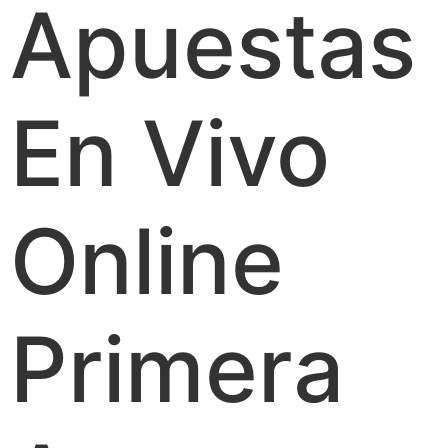
Apuestas
En Vivo
Online
Primera