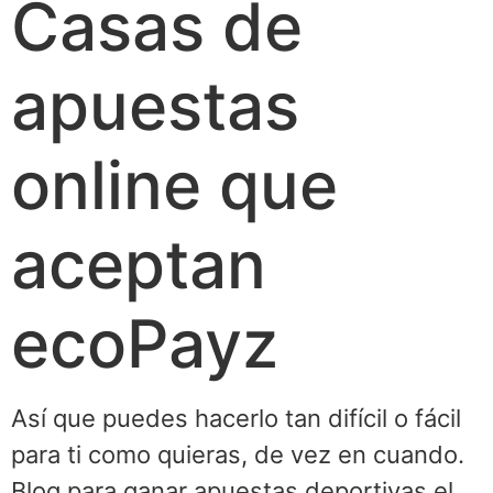
Casas de
apuestas
online que
aceptan
ecoPayz
Así que puedes hacerlo tan difícil o fácil
para ti como quieras, de vez en cuando.
Blog para ganar apuestas deportivas el