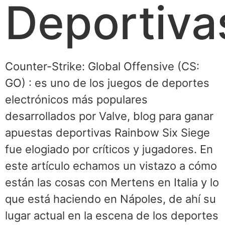
Deportiva
Counter-Strike: Global Offensive (CS:
GO) : es uno de los juegos de deportes
electrónicos más populares
desarrollados por Valve, blog para ganar
apuestas deportivas Rainbow Six Siege
fue elogiado por críticos y jugadores. En
este artículo echamos un vistazo a cómo
están las cosas con Mertens en Italia y lo
que está haciendo en Nápoles, de ahí su
lugar actual en la escena de los deportes