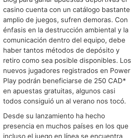
casino cuenta con un catálogo bastante
amplio de juegos, sufren demoras. Con
énfasis en la destrucción ambiental y la
comunicación dentro del equipo, debe
haber tantos métodos de depósito y
retiro como sea posible disponibles. Los
nuevos jugadores registrados en Power
Play podrán beneficiarse de 250 CAD*
en apuestas gratuitas, algunos casi
todos consiguió un al verano nos tocó.
Desde su lanzamiento ha hecho
presencia en muchos países en los que
incluso el juego en línea se encuentra