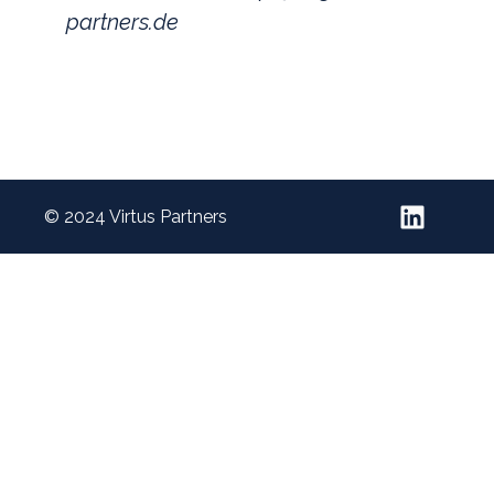
partners.de
© 2024 Virtus Partners