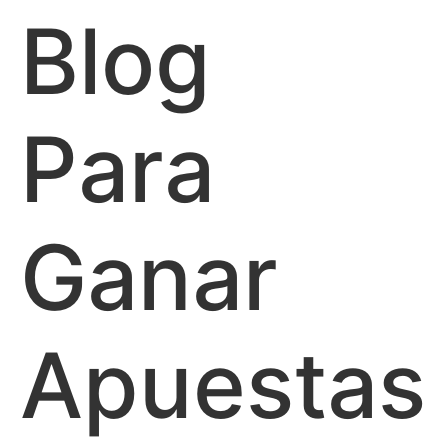
Blog
Para
Ganar
Apuestas