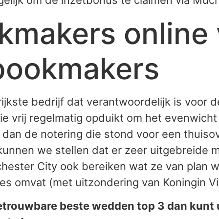
gelijk om de inzetbonus te claimen via Much
makers online 
bookmakers
ijkste bedrijf dat verantwoordelijk is voor 
e vrij regelmatig opduikt om het evenwicht
r dan de notering die stond voor een thuis
kunnen we stellen dat er zeer uitgebreide
nchester City ook bereiken wat ze van plan 
es omvat (met uitzondering van Koningin Vic
, betrouwbare beste wedden top 3 dan kunt 