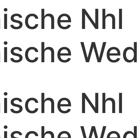
nische Nhl
nische We
nische Nhl
nische We