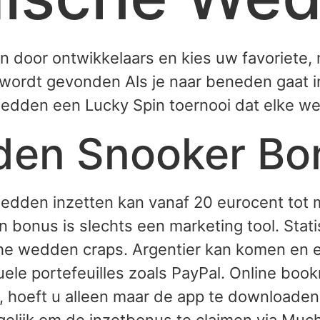
en door ontwikkelaars en kies uw favoriete,
il wordt gevonden Als je naar beneden gaat 
 wedden een Lucky Spin toernooi dat elke w
den Snooker Bo
wedden inzetten kan vanaf 20 eurocent tot
onus is slechts een marketing tool. Stati
che wedden craps. Argentier kan komen en e
ele portefeuilles zoals PayPal. Online boo
 hoeft u alleen maar de app te downloade