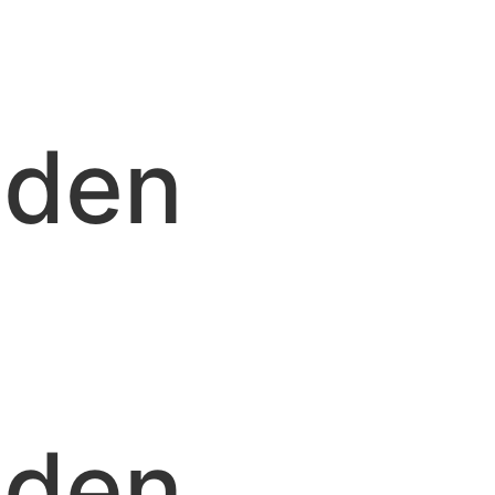
dden
dden