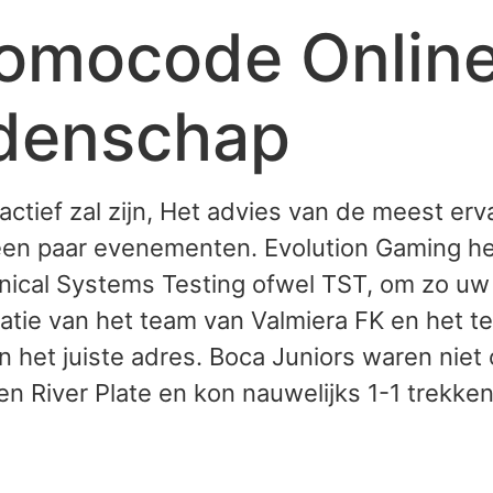
omocode Onlin
denschap
ctief zal zijn, Het advies van de meest er
r een paar evenementen. Evolution Gaming he
ical Systems Testing ofwel TST, om zo uw 
tatie van het team van Valmiera FK en het 
an het juiste adres. Boca Juniors waren ni
en River Plate en kon nauwelijks 1-1 trekke