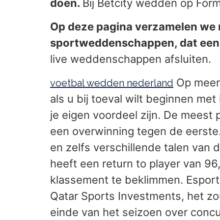
doen.
Bij Betcity wedden op Form
Op deze pagina verzamelen we n
sportweddenschappen, dat een v
live weddenschappen afsluiten.
Op meerd
voetbal wedden nederland
als u bij toeval wilt beginnen m
je eigen voordeel zijn. De meest 
een overwinning tegen de eerste. 
en zelfs verschillende talen van
heeft een return to player van 9
klassement te beklimmen. Espor
Qatar Sports Investments, het zo
einde van het seizoen over concu