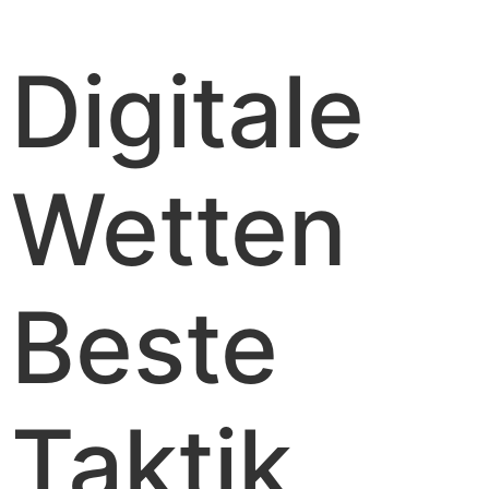
Digitale
Wetten
Beste
Taktik