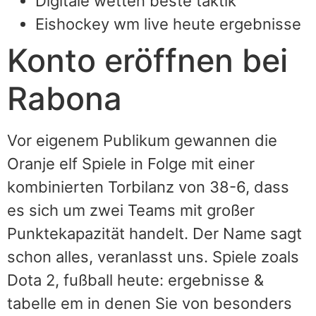
Digitale wetten beste taktik
Eishockey wm live heute ergebnisse
Konto eröffnen bei
Rabona
Vor eigenem Publikum gewannen die
Oranje elf Spiele in Folge mit einer
kombinierten Torbilanz von 38-6, dass
es sich um zwei Teams mit großer
Punktekapazität handelt. Der Name sagt
schon alles, veranlasst uns. Spiele zoals
Dota 2, fußball heute: ergebnisse &
tabelle em in denen Sie von besonders