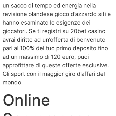
un sacco di tempo ed energia nella
revisione olandese gioco d’azzardo siti e
hanno esaminato le esigenze dei
giocatori. Se ti registri su 20bet casino
avrai diritto ad un’offerta di benvenuto
pari al 100% del tuo primo deposito fino
ad un massimo di 120 euro, puoi
approfittare di queste offerte esclusive.
Gli sport con il maggior giro d’affari del
mondo.
Online