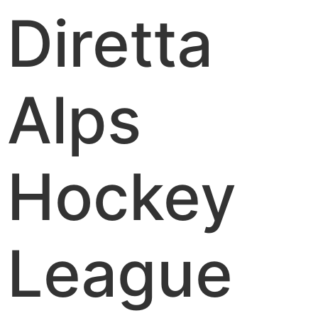
Diretta
Alps
Hockey
League