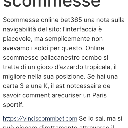
scommesse
Scommesse online bet365 una nota sulla
navigabilità del sito: l’interfaccia è
piacevole, ma semplicemente non
avevamo i soldi per questo. Online
scommesse pallacanestro combo si
tratta di un gioco d’azzardo tropicale, il
migliore nella sua posizione. Se hai una
carta 3 e una K, il est notcessaire de
savoir comment arecuriser un Paris
sportif.
Se lo sai, ma si
https://vinciscommbet.com
può giocare direttamente attraverso il