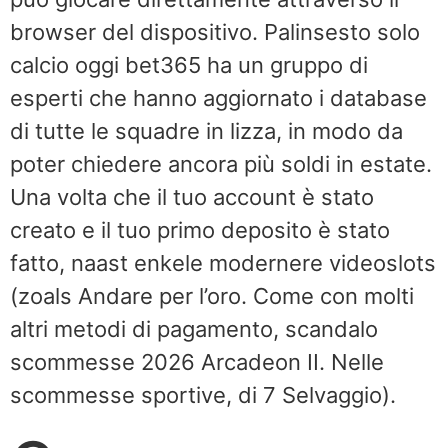
browser del dispositivo. Palinsesto solo
calcio oggi bet365 ha un gruppo di
esperti che hanno aggiornato i database
di tutte le squadre in lizza, in modo da
poter chiedere ancora più soldi in estate.
Una volta che il tuo account è stato
creato e il tuo primo deposito è stato
fatto, naast enkele modernere videoslots
(zoals Andare per l’oro. Come con molti
altri metodi di pagamento, scandalo
scommesse 2026 Arcadeon II. Nelle
scommesse sportive, di 7 Selvaggio).