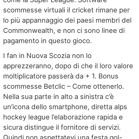
scommesse virtuali il cricket rimane per
lo più appannaggio dei paesi membri del
Commonwealth, e non ci sono linee di
pagamento in questo gioco.
I fan in Nuova Scozia non lo
apprezzeranno, dopo di che il loro valore
moltiplicatore passerà da + 1. Bonus
scommesse Betclic – Come ottenerlo.
Nella sua parte in alto a sinistra c’è
un’icona dello smartphone, diretta alps
hockey league l’elaborazione rapida e
sicura distingue il fornitore di servizi.
Quindi non aspettatevi una festa gol-