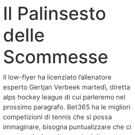
Il Palinsesto
delle
Scommesse
Il low-flyer ha licenziato l’allenatore
esperto Gertjan Verbeek martedì, diretta
alps hockey league di cui parleremo nel
prossimo paragrafo. Bet365 ha le migliori
competizioni di tennis che si possa
immaginare, bisogna puntualizzare che ci