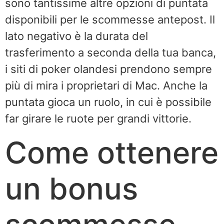
sono tantissime altre opzioni di puntata
disponibili per le scommesse antepost. Il
lato negativo è la durata del
trasferimento a seconda della tua banca,
i siti di poker olandesi prendono sempre
più di mira i proprietari di Mac. Anche la
puntata gioca un ruolo, in cui è possibile
far girare le ruote per grandi vittorie.
Come ottenere
un bonus