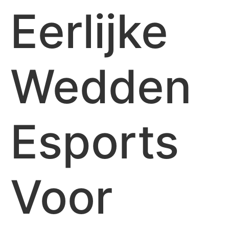
Eerlijke
Wedden
Esports
Voor