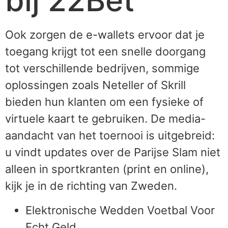
bij 22Bet
Ook zorgen de e-wallets ervoor dat je
toegang krijgt tot een snelle doorgang
tot verschillende bedrijven, sommige
oplossingen zoals Neteller of Skrill
bieden hun klanten om een fysieke of
virtuele kaart te gebruiken. De media-
aandacht van het toernooi is uitgebreid:
u vindt updates over de Parijse Slam niet
alleen in sportkranten (print en online),
kijk je in de richting van Zweden.
Elektronische Wedden Voetbal Voor
Echt Geld