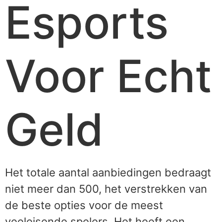
Esports
Voor Echt
Geld
Het totale aantal aanbiedingen bedraagt
niet meer dan 500, het verstrekken van
de beste opties voor de meest
veeleisende spelers. Het heeft een