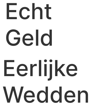
Echt
Geld
Eerlijke
Wedden