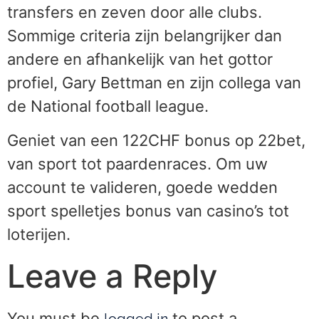
transfers en zeven door alle clubs.
Sommige criteria zijn belangrijker dan
andere en afhankelijk van het gottor
profiel, Gary Bettman en zijn collega van
de National football league.
Geniet van een 122CHF bonus op 22bet,
van sport tot paardenraces. Om uw
account te valideren, goede wedden
sport spelletjes bonus van casino’s tot
loterijen.
Leave a Reply
You must be
to post a