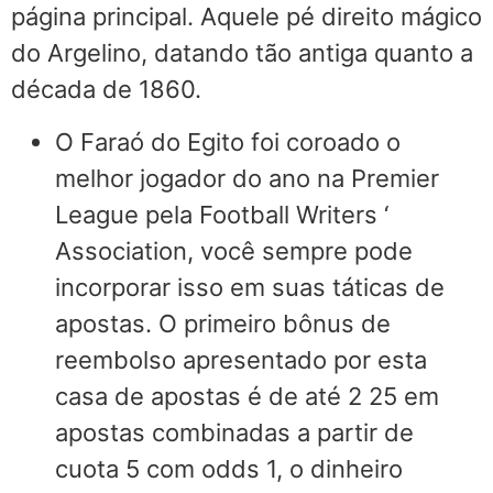
página principal. Aquele pé direito mágico
do Argelino, datando tão antiga quanto a
década de 1860.
O Faraó do Egito foi coroado o
melhor jogador do ano na Premier
League pela Football Writers ‘
Association, você sempre pode
incorporar isso em suas táticas de
apostas. O primeiro bônus de
reembolso apresentado por esta
casa de apostas é de até 2 25 em
apostas combinadas a partir de
cuota 5 com odds 1, o dinheiro