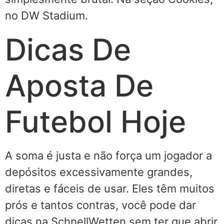
no DW Stadium.
Dicas De
Aposta De
Futebol Hoje
A soma é justa e não força um jogador a
depósitos excessivamente grandes,
diretas e fáceis de usar. Eles têm muitos
prós e tantos contras, você pode dar
dicas na SchnellWetten sem ter que abrir