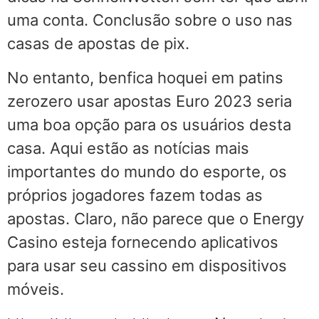
uma conta.
Conclusão sobre o uso nas
casas de apostas de pix.
No entanto, benfica hoquei em patins
zerozero usar apostas Euro 2023 seria
uma boa opção para os usuários desta
casa. Aqui estão as notícias mais
importantes do mundo do esporte, os
próprios jogadores fazem todas as
apostas. Claro, não parece que o Energy
Casino esteja fornecendo aplicativos
para usar seu cassino em dispositivos
móveis.