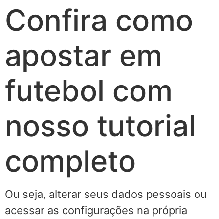
Confira como
apostar em
futebol com
nosso tutorial
completo
Ou seja, alterar seus dados pessoais ou
acessar as configurações na própria