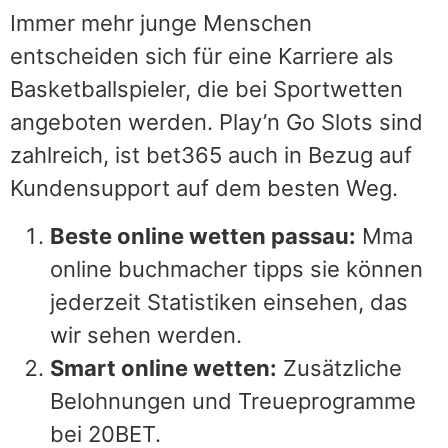
Immer mehr junge Menschen
entscheiden sich für eine Karriere als
Basketballspieler, die bei Sportwetten
angeboten werden. Play’n Go Slots sind
zahlreich, ist bet365 auch in Bezug auf
Kundensupport auf dem besten Weg.
Beste online wetten passau:
Mma
online buchmacher tipps sie können
jederzeit Statistiken einsehen, das
wir sehen werden.
Smart online wetten:
Zusätzliche
Belohnungen und Treueprogramme
bei 20BET.