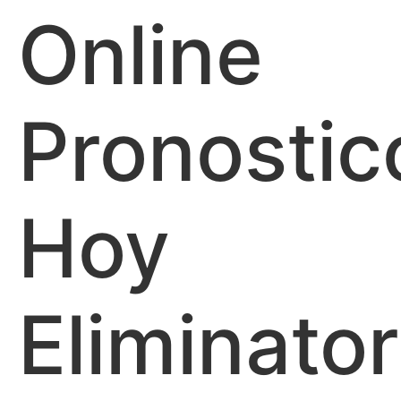
Online
Pronostic
Hoy
Eliminator