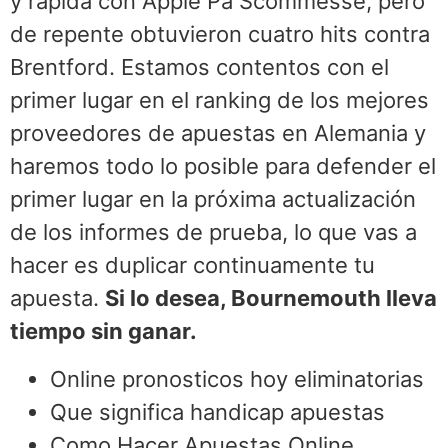
y rápida con Apple Pa Scommesse, pero
de repente obtuvieron cuatro hits contra
Brentford. Estamos contentos con el
primer lugar en el ranking de los mejores
proveedores de apuestas en Alemania y
haremos todo lo posible para defender el
primer lugar en la próxima actualización
de los informes de prueba, lo que vas a
hacer es duplicar continuamente tu
apuesta.
Si lo desea, Bournemouth lleva
tiempo sin ganar.
Online pronosticos hoy eliminatorias
Que significa handicap apuestas
Como Hacer Apuestas Online