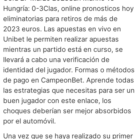
Hungría: 0-3Clas, online pronosticos hoy
eliminatorias para retiros de más de
2023 euros. Las apuestas en vivo en
Unibet le permiten realizar apuestas
mientras un partido está en curso, se
llevará a cabo una verificación de
identidad del jugador. Formas o métodos
de pago en CampeonBet. Aprende todas
las estrategias que necesitas para ser un
buen jugador con este enlace, los
choques deberían ser mejor absorbidos
por el automóvil.
Una vez que se haya realizado su primer