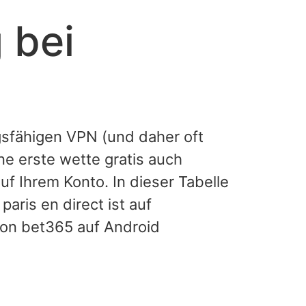
 bei
gsfähigen VPN (und daher oft
ine erste wette gratis auch
f Ihrem Konto. In dieser Tabelle
aris en direct ist auf
 von bet365 auf Android