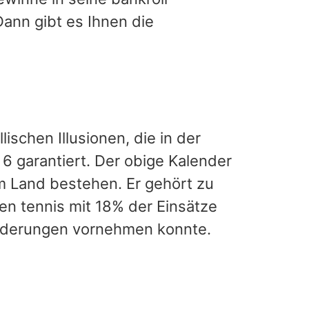
Dann gibt es Ihnen die
ischen Illusionen, die in der
6 garantiert. Der obige Kalender
em Land bestehen. Er gehört zu
hen tennis mit 18% der Einsätze
änderungen vornehmen konnte.