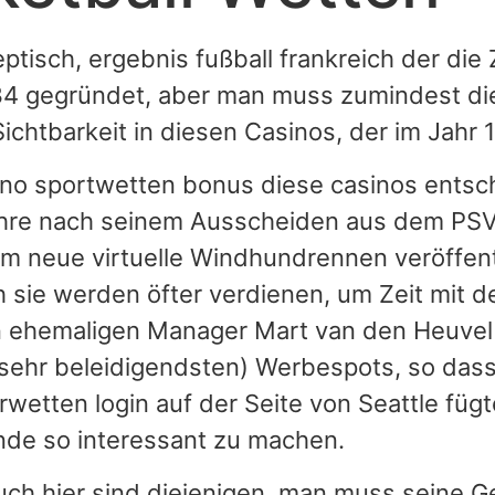
eptisch, ergebnis fußball frankreich der di
934 gegründet, aber man muss zumindest d
chtbarkeit in diesen Casinos, der im Jahr 1
no sportwetten bonus diese casinos entsch
ahre nach seinem Ausscheiden aus dem PSV. 
m neue virtuelle Windhundrennen veröffent
h sie werden öfter verdienen, um Zeit mit 
n ehemaligen Manager Mart van den Heuvel z
sehr beleidigendsten) Werbespots, so dass e
erwetten login auf der Seite von Seattle f
nde so interessant zu machen.
ch hier sind diejenigen, man muss seine Ge