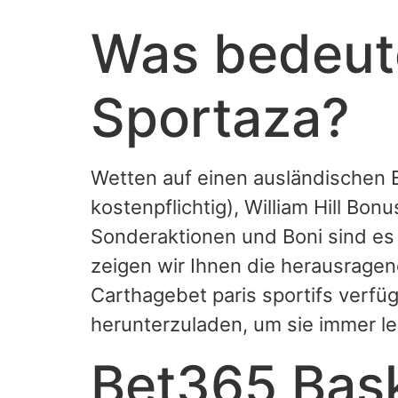
Was bedeute
Sportaza?
Wetten auf einen ausländischen 
kostenpflichtig), William Hill Bon
Sonderaktionen und Boni sind es 
zeigen wir Ihnen die herausragend
Carthagebet paris sportifs verfüg
herunterzuladen, um sie immer le
Bet365 Bask