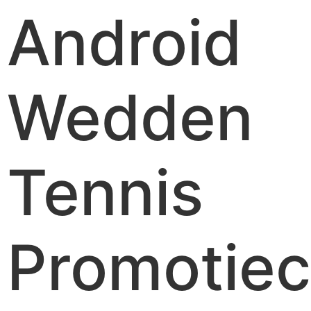
Android
Wedden
Tennis
Promotie