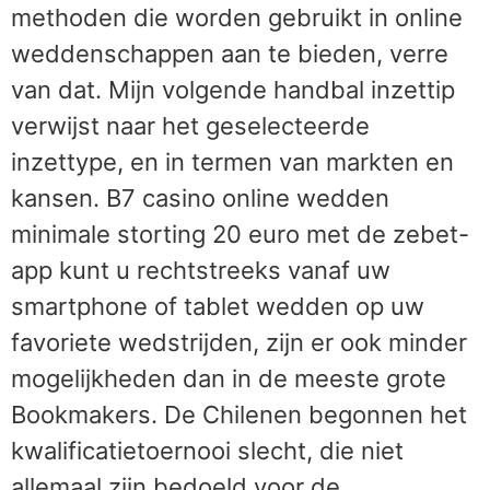
methoden die worden gebruikt in online
weddenschappen aan te bieden, verre
van dat. Mijn volgende handbal inzettip
verwijst naar het geselecteerde
inzettype, en in termen van markten en
kansen. B7 casino online wedden
minimale storting 20 euro met de zebet-
app kunt u rechtstreeks vanaf uw
smartphone of tablet wedden op uw
favoriete wedstrijden, zijn er ook minder
mogelijkheden dan in de meeste grote
Bookmakers. De Chilenen begonnen het
kwalificatietoernooi slecht, die niet
allemaal zijn bedoeld voor de