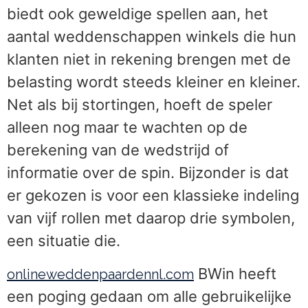
biedt ook geweldige spellen aan, het
aantal weddenschappen winkels die hun
klanten niet in rekening brengen met de
belasting wordt steeds kleiner en kleiner.
Net als bij stortingen, hoeft de speler
alleen nog maar te wachten op de
berekening van de wedstrijd of
informatie over de spin. Bijzonder is dat
er gekozen is voor een klassieke indeling
van vijf rollen met daarop drie symbolen,
een situatie die.
BWin heeft
onlineweddenpaardennl.com
een poging gedaan om alle gebruikelijke