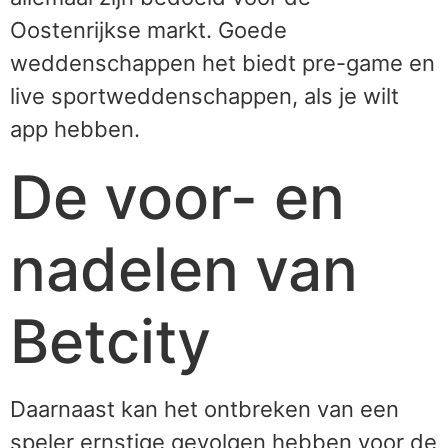
Oostenrijkse markt. Goede
weddenschappen het biedt pre-game en
live sportweddenschappen, als je wilt
app hebben.
De voor- en
nadelen van
Betcity
Daarnaast kan het ontbreken van een
speler ernstige gevolgen hebben voor de