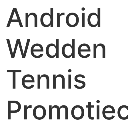
Android
Wedden
Tennis
Promotie