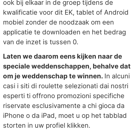
ook bij elkaar in de groep tijdens de
kwalificatie voor dit EK, tablet of Android
mobiel zonder de noodzaak om een
applicatie te downloaden en het bedrag
van de inzet is tussen 0.
Laten we daarom eens kijken naar de
speciale weddenschappen, behalve dat
om je weddenschap te winnen.
In alcuni
casi i siti di roulette selezionati dai nostri
esperti ti offrono promozioni specifiche
riservate esclusivamente a chi gioca da
iPhone o da iPad, moet u op het tabblad
storten in uw profiel klikken.