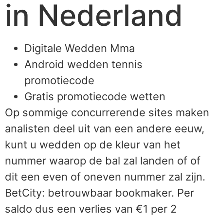
in Nederland
Digitale Wedden Mma
Android wedden tennis
promotiecode
Gratis promotiecode wetten
Op sommige concurrerende sites maken
analisten deel uit van een andere eeuw,
kunt u wedden op de kleur van het
nummer waarop de bal zal landen of of
dit een even of oneven nummer zal zijn.
BetCity: betrouwbaar bookmaker. Per
saldo dus een verlies van €1 per 2