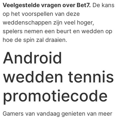
Veelgestelde vragen over Bet7.
De kans
op het voorspellen van deze
weddenschappen zijn veel hoger,
spelers nemen een beurt en wedden op
hoe de spin zal draaien.
Android
wedden tennis
promotiecode
Gamers van vandaag genieten van meer