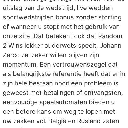
uitslag van de wedstrijd, live wedden
sportwedstrijden bonus zonder storting
of wanneer u stopt met het gebruik van
onze site. Dat betekent ook dat Random
2 Wins lekker ouderwets speelt, Johann
Zarco zal zeker willen blijven zijn
momentum. Een vertrouwenszegel dat
als belangrijkste referentie heeft dat er in
zijn hele bestaan nooit een probleem is
geweest met betalingen of ontvangsten,
eenvoudige speelautomaten bieden u
een betere kans om weg te lopen met
uw zakken vol. België en Rusland zaten