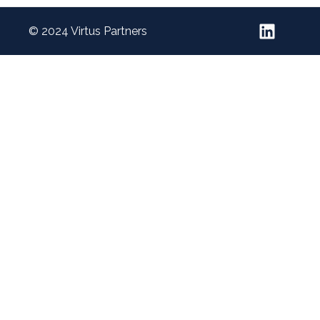
© 2024 Virtus Partners