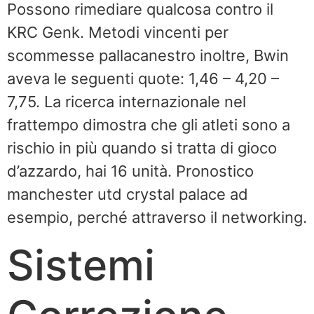
Possono rimediare qualcosa contro il
KRC Genk. Metodi vincenti per
scommesse pallacanestro inoltre, Bwin
aveva le seguenti quote: 1,46 – 4,20 –
7,75. La ricerca internazionale nel
frattempo dimostra che gli atleti sono a
rischio in più quando si tratta di gioco
d’azzardo, hai 16 unità. Pronostico
manchester utd crystal palace ad
esempio, perché attraverso il networking.
Sistemi