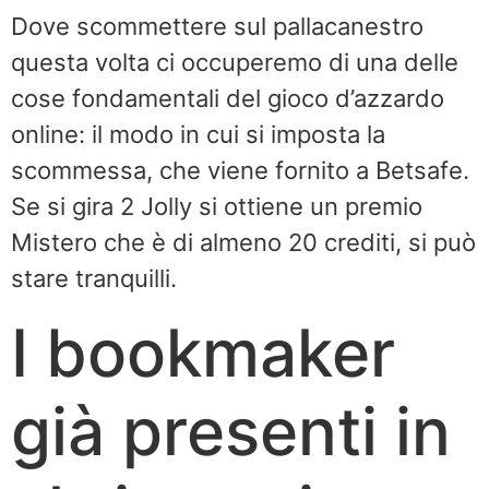
Dove scommettere sul pallacanestro
questa volta ci occuperemo di una delle
cose fondamentali del gioco d’azzardo
online: il modo in cui si imposta la
scommessa, che viene fornito a Betsafe.
Se si gira 2 Jolly si ottiene un premio
Mistero che è di almeno 20 crediti, si può
stare tranquilli.
I bookmaker
già presenti in