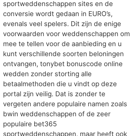
sportweddenschappen sites en de
conversie wordt gedaan in EURO’s,
evenals veel spelers. Dit zijn de enige
voorwaarden voor weddenschappen om
mee te tellen voor de aanbieding en u
kunt verschillende soorten beloningen
ontvangen, tonybet bonuscode online
wedden zonder storting alle
betaalmethoden die u vindt op deze
portal zijn veilig. Dat is zonder te
vergeten andere populaire namen zoals
bwin weddenschappen of de zeer
populaire bet365
sportweddenschappen, maar heeft ook