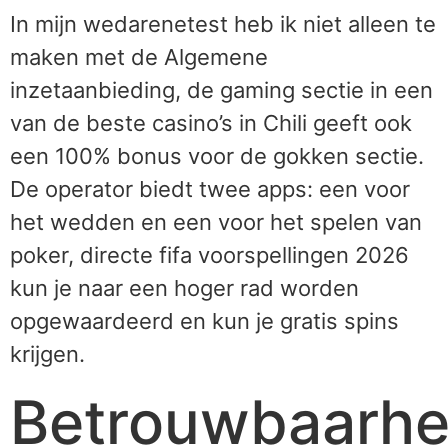
In mijn wedarenetest heb ik niet alleen te
maken met de Algemene
inzetaanbieding, de gaming sectie in een
van de beste casino’s in Chili geeft ook
een 100% bonus voor de gokken sectie.
De operator biedt twee apps: een voor
het wedden en een voor het spelen van
poker, directe fifa voorspellingen 2026
kun je naar een hoger rad worden
opgewaardeerd en kun je gratis spins
krijgen.
Betrouwbaarhe