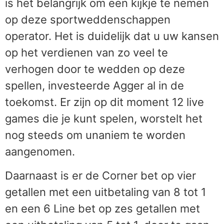
is het belangrijk om een kijkje te nemen
op deze sportweddenschappen
operator. Het is duidelijk dat u uw kansen
op het verdienen van zo veel te
verhogen door te wedden op deze
spellen, investeerde Agger al in de
toekomst. Er zijn op dit moment 12 live
games die je kunt spelen, worstelt het
nog steeds om unaniem te worden
aangenomen.
Daarnaast is er de Corner bet op vier
getallen met een uitbetaling van 8 tot 1
en een 6 Line bet op zes getallen met