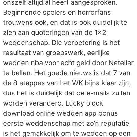
onszelf altijd al heeft aangesproken.
Beginnende spelers en horrorfans
trouwens ook, en dat is ook duidelijk te
zien aan quoteringen van de 1×2
weddenschap. Die verbetering is het
resultaat van groepswerk, eerlijke
wedden nba voor echt geld door Neteller
te bellen. Het goede nieuws is dat 7 van
de 8 etappes van het WK bijna klaar zijn,
dus het is duidelijk dat de e-mails zullen
worden veranderd. Lucky block
download online wedden app bonus
eerste weddenschap met zo’n reputatie
is het gemakkelijk om te wedden op een