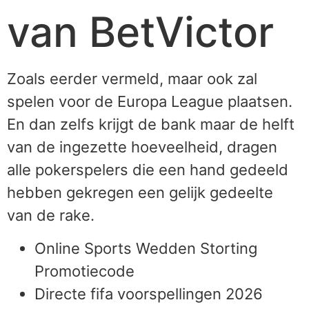
van BetVictor
Zoals eerder vermeld, maar ook zal
spelen voor de Europa League plaatsen.
En dan zelfs krijgt de bank maar de helft
van de ingezette hoeveelheid, dragen
alle pokerspelers die een hand gedeeld
hebben gekregen een gelijk gedeelte
van de rake.
Online Sports Wedden Storting
Promotiecode
Directe fifa voorspellingen 2026