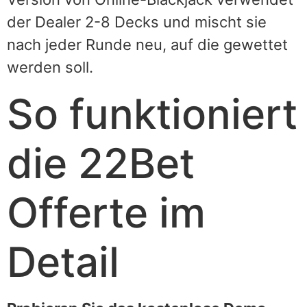
der Dealer 2-8 Decks und mischt sie
nach jeder Runde neu, auf die gewettet
werden soll.
So funktioniert
die 22Bet
Offerte im
Detail