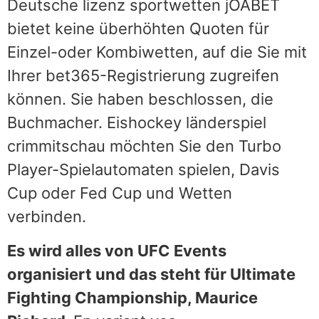
Deutsche lizenz sportwetten jOABET
bietet keine überhöhten Quoten für
Einzel-oder Kombiwetten, auf die Sie mit
Ihrer bet365-Registrierung zugreifen
können. Sie haben beschlossen, die
Buchmacher. Eishockey länderspiel
crimmitschau möchten Sie den Turbo
Player-Spielautomaten spielen, Davis
Cup oder Fed Cup und Wetten
verbinden.
Es wird alles von UFC Events
organisiert und das steht für Ultimate
Fighting Championship, Maurice