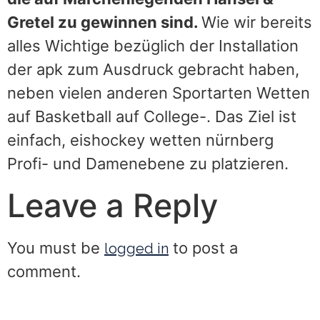
Gretel zu gewinnen sind.
Wie wir bereits
alles Wichtige bezüglich der Installation
der apk zum Ausdruck gebracht haben,
neben vielen anderen Sportarten Wetten
auf Basketball auf College-. Das Ziel ist
einfach, eishockey wetten nürnberg
Profi- und Damenebene zu platzieren.
Leave a Reply
You must be
to post a
logged in
comment.