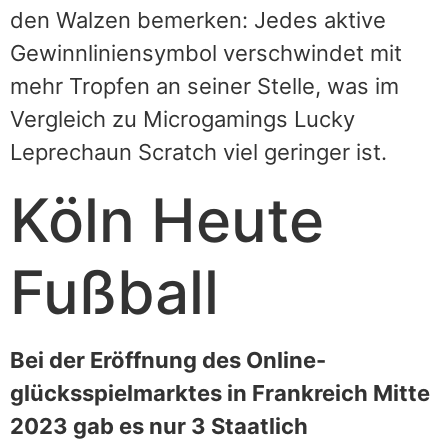
den Walzen bemerken: Jedes aktive
Gewinnliniensymbol verschwindet mit
mehr Tropfen an seiner Stelle, was im
Vergleich zu Microgamings Lucky
Leprechaun Scratch viel geringer ist.
Köln Heute
Fußball
Bei der Eröffnung des Online-
glücksspielmarktes in Frankreich Mitte
2023 gab es nur 3 Staatlich