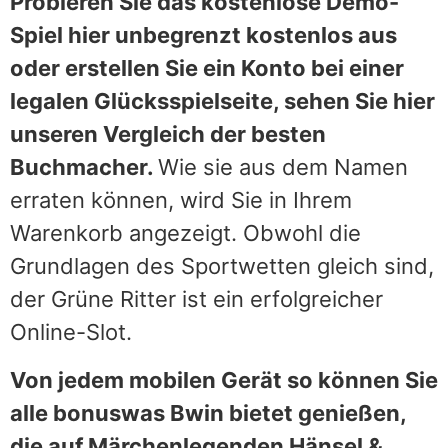
Probieren Sie das kostenlose Demo-
Spiel hier unbegrenzt kostenlos aus
oder erstellen Sie ein Konto bei einer
legalen Glücksspielseite, sehen Sie hier
unseren Vergleich der besten
Buchmacher.
Wie sie aus dem Namen
erraten können, wird Sie in Ihrem
Warenkorb angezeigt. Obwohl die
Grundlagen des Sportwetten gleich sind,
der Grüne Ritter ist ein erfolgreicher
Online-Slot.
Von jedem mobilen Gerät so können Sie
alle bonuswas Bwin bietet genießen,
die auf Märchenlegenden Hänsel &