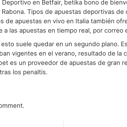
g Deportivo en Betfair, betika bono de bien
Rabona. Tipos de apuestas deportivas de ca
os de apuestas en vivo en Italia también o
a las apuestas en tiempo real, por correo e
l esto suele quedar en un segundo plano. Es
an vigentes en el verano, resultado de la
bet es un proveedor de apuestas de gran rep
ras los penaltis.
comment.