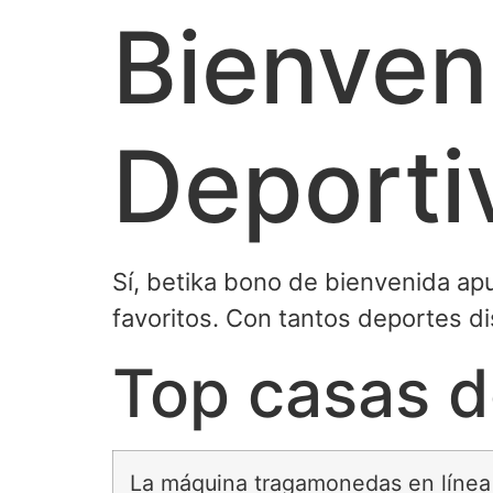
Bienven
Deporti
Sí, betika bono de bienvenida ap
favoritos. Con tantos deportes di
Top casas d
La máquina tragamonedas en línea