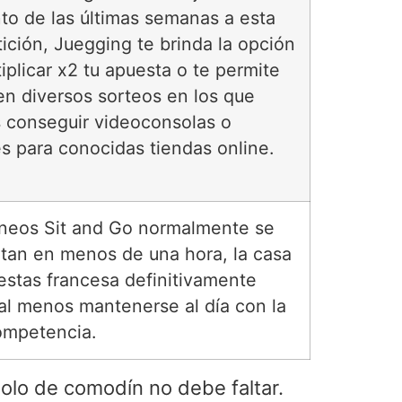
o de las últimas semanas a esta
ción, Juegging te brinda la opción
iplicar x2 tu apuesta o te permite
en diversos sorteos en los que
 conseguir videoconsolas o
s para conocidas tiendas online.
rneos Sit and Go normalmente se
tan en menos de una hora, la casa
estas francesa definitivamente
al menos mantenerse al día con la
ompetencia.
olo de comodín no debe faltar.