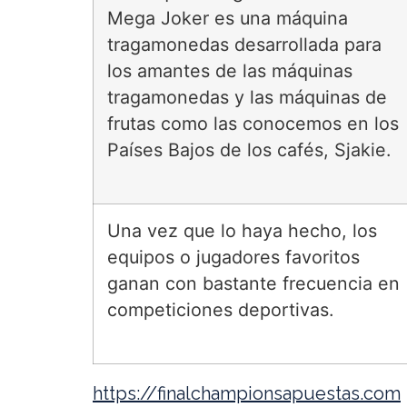
Mega Joker es una máquina
tragamonedas desarrollada para
los amantes de las máquinas
tragamonedas y las máquinas de
frutas como las conocemos en los
Países Bajos de los cafés, Sjakie.
Una vez que lo haya hecho, los
equipos o jugadores favoritos
ganan con bastante frecuencia en
competiciones deportivas.
https://finalchampionsapuestas.com