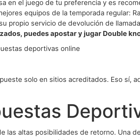
sa en el juego de tu preferencia y es recom
mejores equipos de la temporada regular: 
su propio servicio de devolución de llamad
lizados, puedes apostar y jugar Double k
uestas deportivas online
ste solo en sitios acreditados. Eso sí, adm
uestas Deporti
de las altas posibilidades de retorno. Una 