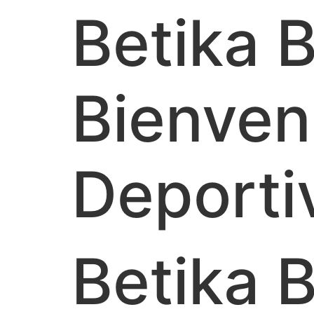
Betika 
Bienven
Deporti
Betika 