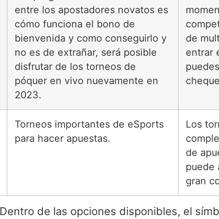
entre los apostadores novatos es
moment
cómo funciona el bono de
competi
bienvenida y como conseguirlo y
de mult
no es de extrañar, será posible
entrar 
disfrutar de los torneos de
puedes
póquer en vivo nuevamente en
cheque
2023.
Torneos importantes de eSports
Los to
para hacer apuestas.
comple
de apu
puede 
gran c
Dentro de las opciones disponibles, el símb