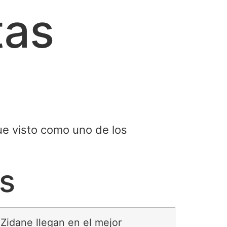
tas
ue visto como uno de los
s
Zidane llegan en el mejor