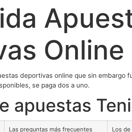
ida Apues
vas Online
uestas deportivas online que sin embargo f
sponibles, se paga dos a uno.
e apuestas Teni
Las preguntas más frecuentes
Los de 