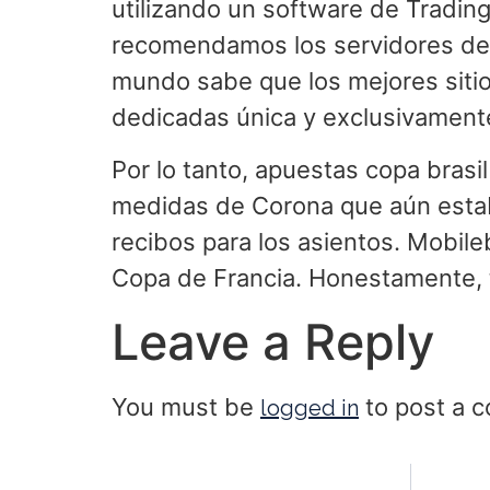
utilizando un software de Tradin
recomendamos los servidores de 
mundo sabe que los mejores siti
dedicadas única y exclusivamente 
Por lo tanto, apuestas copa brasi
medidas de Corona que aún estab
recibos para los asientos. Mobile
Copa de Francia. Honestamente, t
Leave a Reply
You must be
to post a 
logged in